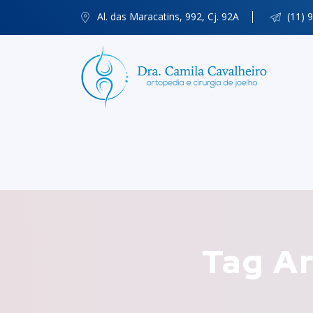
Al. das Maracatins, 992, Cj. 92A
(11) 
Tag Ar