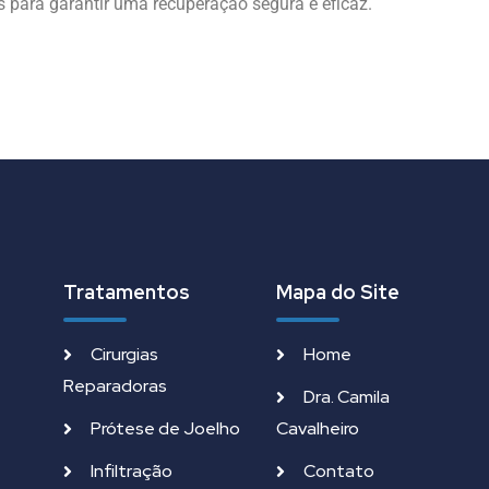
ias para garantir uma recuperação segura e eficaz.
Tratamentos
Mapa do Site
Cirurgias
Home
Reparadoras
Dra. Camila
Prótese de Joelho
Cavalheiro
Infiltração
Contato