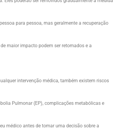
ura. Eles poderão ser removidos gradualmente à medida
de pessoa para pessoa, mas geralmente a recuperação
s de maior impacto podem ser retomados e a
 qualquer intervenção médica, também existem riscos
mbolia Pulmonar (EP), complicações metabólicas e
 seu médico antes de tomar uma decisão sobre a