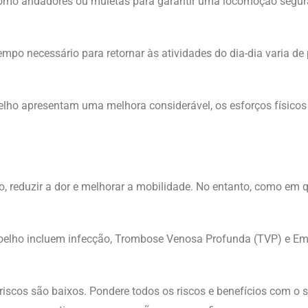
es, como andadores ou muletas para garantir uma locomoção seg
tempo necessário para retornar às atividades do dia-dia varia 
elho apresentam uma melhora considerável, os esforços físico
lho, reduzir a dor e melhorar a mobilidade. No entanto, como em
 joelho incluem infecção, Trombose Venosa Profunda (TVP) e E
 riscos são baixos. Pondere todos os riscos e benefícios com o