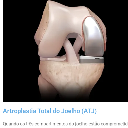
Artroplastia Total do Joelho (ATJ)
Quando os três compartimentos do joelho estão comprometidos, é