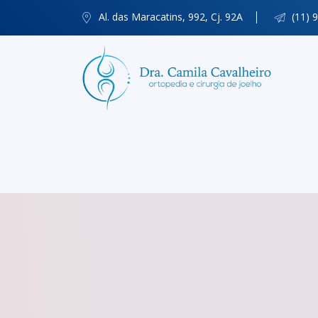
Al. das Maracatins, 992, Cj. 92A
(11) 