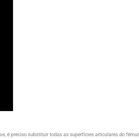
 preciso substituir todas as superfícies articulares do fêmur, 