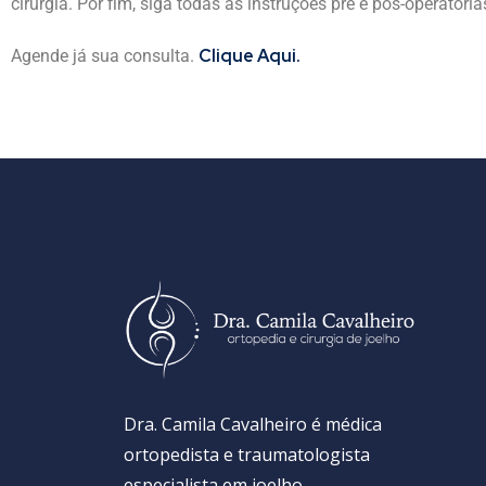
cirurgia. Por fim, siga todas as instruções pré e pós-operatór
Clique Aqui.
Agende já sua consulta.
Dra. Camila Cavalheiro é médica
ortopedista e traumatologista
especialista em joelho.