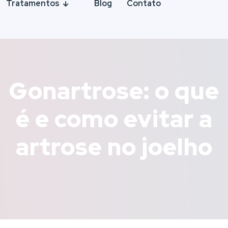
Tratamentos
Blog
Contato
Gonartrose: o que
é e como evitar a
artrose no joelho