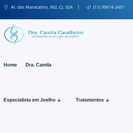
Al. das Maracatins, 992, Cj. 92A
(11) 99614-2451
Home
Dra. Camila
Especialista em Joelho
Tratamentos