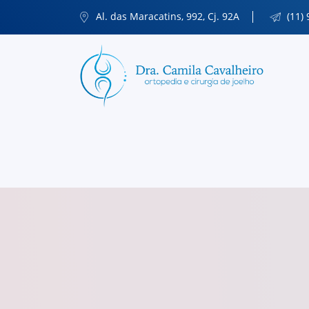
Al. das Maracatins, 992, Cj. 92A
(11)