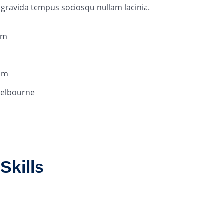
 gravida tempus sociosqu nullam lacinia.
om
5
om
Melbourne
Skills