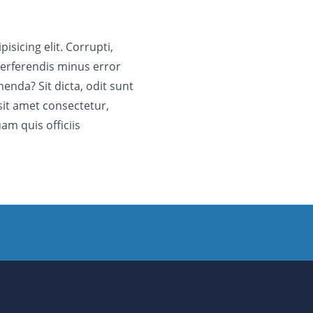
sicing elit. Corrupti,
 perferendis minus error
nda? Sit dicta, odit sunt
sit amet consectetur,
am quis officiis