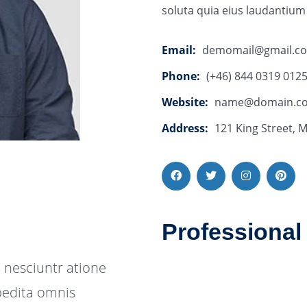
soluta quia eius laudantium
Email:
demomail@gmail.c
Phone:
(+46) 844 0319 012
Website:
name@domain.c
Address:
121 King Street, 
Professional 
 nesciuntr atione
pedita omnis