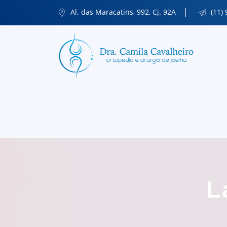
Al. das Maracatins, 992, Cj. 92A
(11)
L