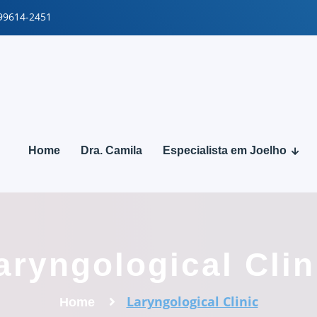
 99614-2451
Home
Dra. Camila
Especialista em Joelho
aryngological Clin
Laryngological Clinic
Home